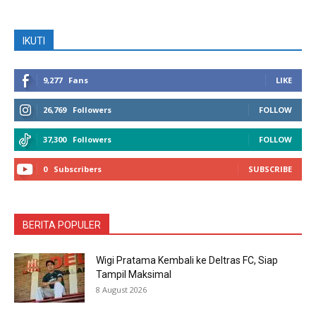
IKUTI
9,277
Fans
LIKE
26,769
Followers
FOLLOW
37,300
Followers
FOLLOW
0
Subscribers
SUBSCRIBE
BERITA POPULER
Wigi Pratama Kembali ke Deltras FC, Siap
Tampil Maksimal
8 August 2026