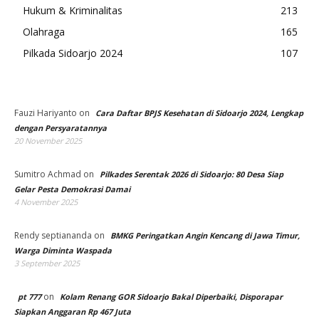
Hukum & Kriminalitas
213
Olahraga
165
Pilkada Sidoarjo 2024
107
Fauzi Hariyanto
on
Cara Daftar BPJS Kesehatan di Sidoarjo 2024, Lengkap
dengan Persyaratannya
20 November 2025
Sumitro Achmad
on
Pilkades Serentak 2026 di Sidoarjo: 80 Desa Siap
Gelar Pesta Demokrasi Damai
4 November 2025
Rendy septiananda
on
BMKG Peringatkan Angin Kencang di Jawa Timur,
Warga Diminta Waspada
3 September 2025
on
pt 777
Kolam Renang GOR Sidoarjo Bakal Diperbaiki, Disporapar
Siapkan Anggaran Rp 467 Juta