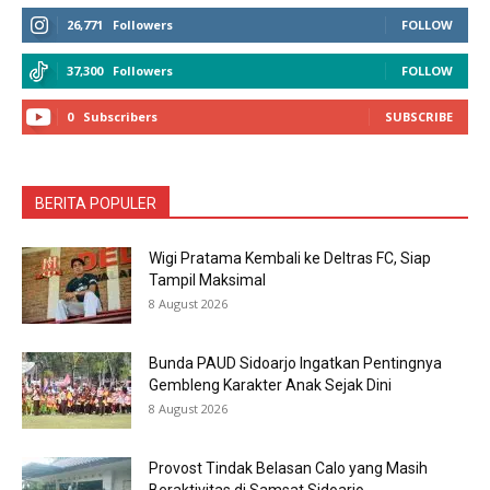
26,771
Followers
FOLLOW
37,300
Followers
FOLLOW
0
Subscribers
SUBSCRIBE
BERITA POPULER
Wigi Pratama Kembali ke Deltras FC, Siap
Tampil Maksimal
8 August 2026
Bunda PAUD Sidoarjo Ingatkan Pentingnya
Gembleng Karakter Anak Sejak Dini
8 August 2026
Provost Tindak Belasan Calo yang Masih
Beraktivitas di Samsat Sidoarjo