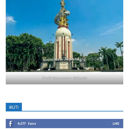
Profil Kabupaten Sidoarjo
IKUTI
9,277
Fans
LIKE