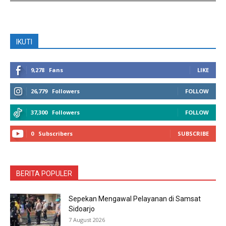
IKUTI
9,278
Fans
LIKE
26,779
Followers
FOLLOW
37,300
Followers
FOLLOW
0
Subscribers
SUBSCRIBE
BERITA POPULER
Sepekan Mengawal Pelayanan di Samsat
Sidoarjo
7 August 2026