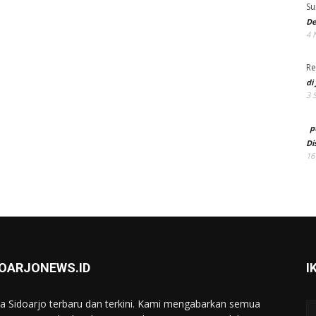
Su
De
4 
Re
di
3 
p
Di
16
DOARJONEWS.ID
I
ta Sidoarjo terbaru dan terkini. Kami mengabarkan semua