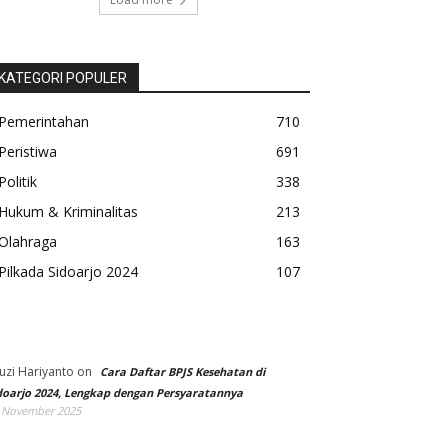
KATEGORI POPULER
Pemerintahan
710
Peristiwa
691
Politik
338
Hukum & Kriminalitas
213
Olahraga
163
Pilkada Sidoarjo 2024
107
uzi Hariyanto
on
Cara Daftar BPJS Kesehatan di
doarjo 2024, Lengkap dengan Persyaratannya
 November 2025