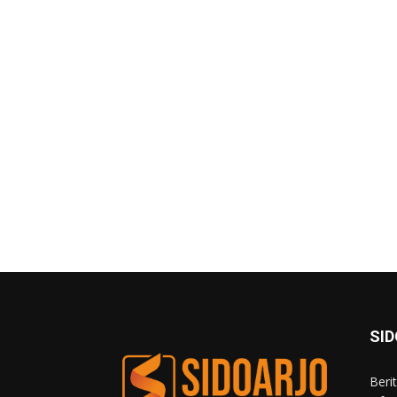
SI
Beri