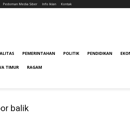
Pedoman Media Siber
Info Iklan
Kontak
ALITAS
PEMERINTAHAN
POLITIK
PENDIDIKAN
EKON
WA TIMUR
RAGAM
or balik