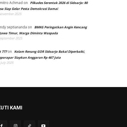
mitro Achmad
on
Pilkades Serentak 2026 di Sidoarjo: 80
sa Siap Gelar Pesta Demokrasi Damai
November 2025
ndy septiananda
on
BMKG Peringatkan Angin Kencang
 Jawa Timur, Warga Diminta Waspada
September 2025
on
t 777
Kolam Renang GOR Sidoarjo Bakal Diperbaiki,
sporapar Siapkan Anggaran Rp 467 Juta
 July 2025
KUTI KAMI