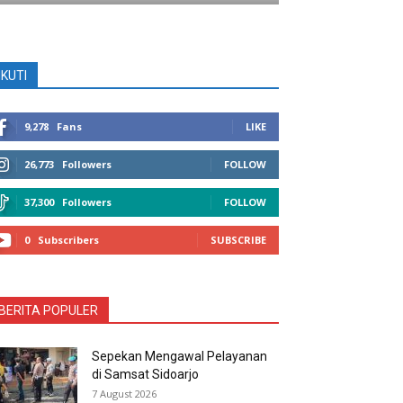
IKUTI
9,278
Fans
LIKE
26,773
Followers
FOLLOW
37,300
Followers
FOLLOW
0
Subscribers
SUBSCRIBE
BERITA POPULER
Sepekan Mengawal Pelayanan
di Samsat Sidoarjo
7 August 2026