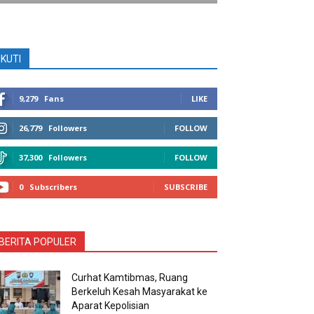
IKUTI
9,279
Fans
LIKE
26,779
Followers
FOLLOW
37,300
Followers
FOLLOW
0
Subscribers
SUBSCRIBE
BERITA POPULER
Curhat Kamtibmas, Ruang
Berkeluh Kesah Masyarakat ke
Aparat Kepolisian