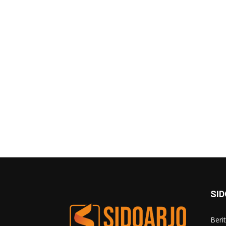
SI
Beri