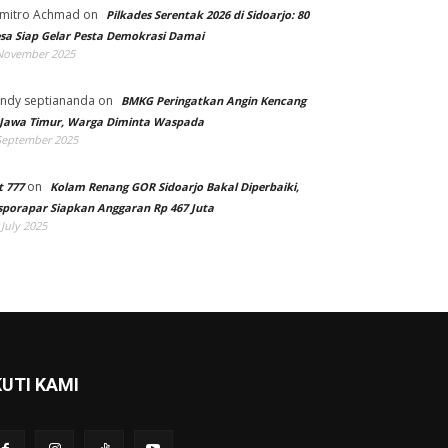
mitro Achmad
on
Pilkades Serentak 2026 di Sidoarjo: 80
sa Siap Gelar Pesta Demokrasi Damai
November 2025
ndy septiananda
on
BMKG Peringatkan Angin Kencang
 Jawa Timur, Warga Diminta Waspada
September 2025
on
t 777
Kolam Renang GOR Sidoarjo Bakal Diperbaiki,
sporapar Siapkan Anggaran Rp 467 Juta
 July 2025
KUTI KAMI