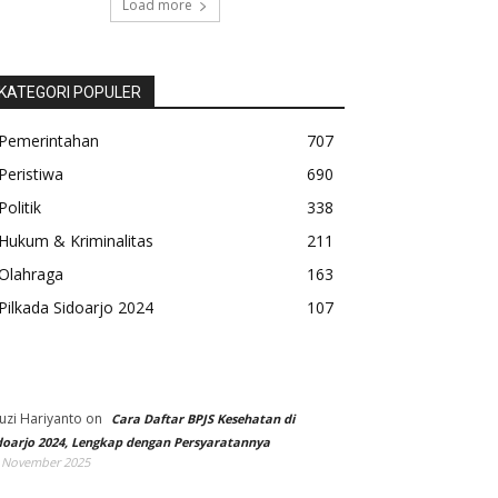
Load more
KATEGORI POPULER
Pemerintahan
707
Peristiwa
690
Politik
338
Hukum & Kriminalitas
211
Olahraga
163
Pilkada Sidoarjo 2024
107
uzi Hariyanto
on
Cara Daftar BPJS Kesehatan di
doarjo 2024, Lengkap dengan Persyaratannya
 November 2025