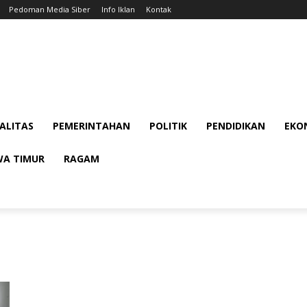
Pedoman Media Siber
Info Iklan
Kontak
ALITAS
PEMERINTAHAN
POLITIK
PENDIDIKAN
EKON
WA TIMUR
RAGAM