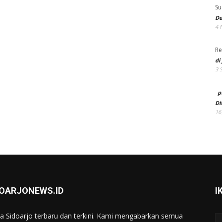
Su
De
4 
Re
di
3 
p
Di
16
DOARJONEWS.ID
I
ta Sidoarjo terbaru dan terkini. Kami mengabarkan semua