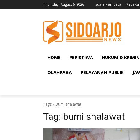
Thursday, August 6, 2026
Suara Pembaca
Redaksi
HOME
PERISTIWA
HUKUM & KRIMIN
OLAHRAGA
PELAYANAN PUBLIK
JA
Tags
Bumi shalawat
Tag:
bumi shalawat