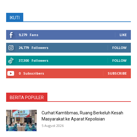
IKUTI
9,279
Fans
LIKE
26,779
Followers
FOLLOW
37,300
Followers
FOLLOW
0
Subscribers
SUBSCRIBE
BERITA POPULER
Curhat Kamtibmas, Ruang Berkeluh Kesah
Masyarakat ke Aparat Kepolisian
5 August 2026