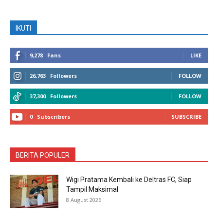
IKUTI
9,278
Fans
LIKE
26,763
Followers
FOLLOW
37,300
Followers
FOLLOW
0
Subscribers
SUBSCRIBE
BERITA POPULER
Wigi Pratama Kembali ke Deltras FC, Siap
Tampil Maksimal
8 August 2026