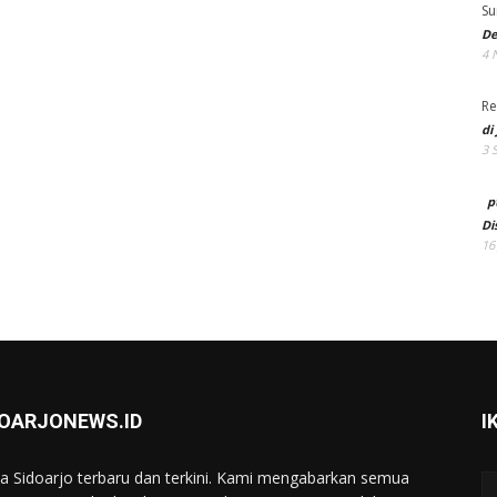
Su
De
4 
Re
di
3 
p
Di
16
DOARJONEWS.ID
I
ta Sidoarjo terbaru dan terkini. Kami mengabarkan semua