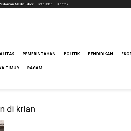
Pedoman Media Siber
Info Iklan
Kontak
ALITAS
PEMERINTAHAN
POLITIK
PENDIDIKAN
EKON
WA TIMUR
RAGAM
 di krian