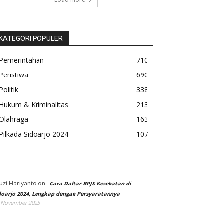
KATEGORI POPULER
Pemerintahan
710
Peristiwa
690
Politik
338
Hukum & Kriminalitas
213
Olahraga
163
Pilkada Sidoarjo 2024
107
uzi Hariyanto
on
Cara Daftar BPJS Kesehatan di
doarjo 2024, Lengkap dengan Persyaratannya
 November 2025