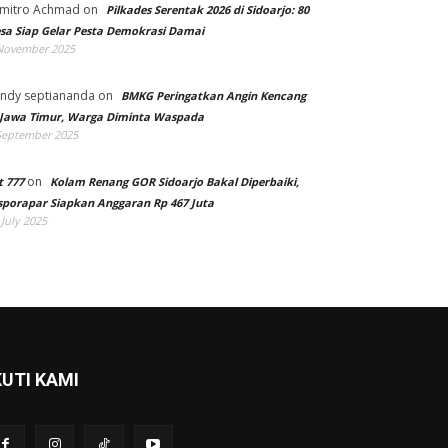
mitro Achmad
on
Pilkades Serentak 2026 di Sidoarjo: 80
sa Siap Gelar Pesta Demokrasi Damai
November 2025
ndy septiananda
on
BMKG Peringatkan Angin Kencang
 Jawa Timur, Warga Diminta Waspada
September 2025
on
t 777
Kolam Renang GOR Sidoarjo Bakal Diperbaiki,
sporapar Siapkan Anggaran Rp 467 Juta
 July 2025
KUTI KAMI