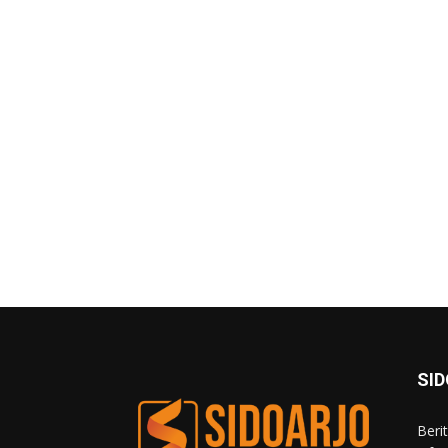
SI
Beri