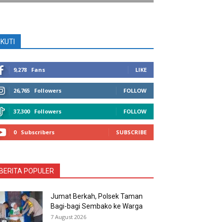
IKUTI
9,278
Fans
LIKE
26,765
Followers
FOLLOW
37,300
Followers
FOLLOW
0
Subscribers
SUBSCRIBE
BERITA POPULER
Jumat Berkah, Polsek Taman
Bagi-bagi Sembako ke Warga
7 August 2026