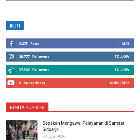
IKUTI
9,278
Fans
LIKE
26,777
Followers
FOLLOW
37,300
Followers
FOLLOW
0
Subscribers
SUBSCRIBE
BERITA POPULER
Sepekan Mengawal Pelayanan di Samsat
Sidoarjo
7 August 2026