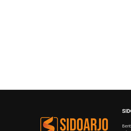
SI
Beri