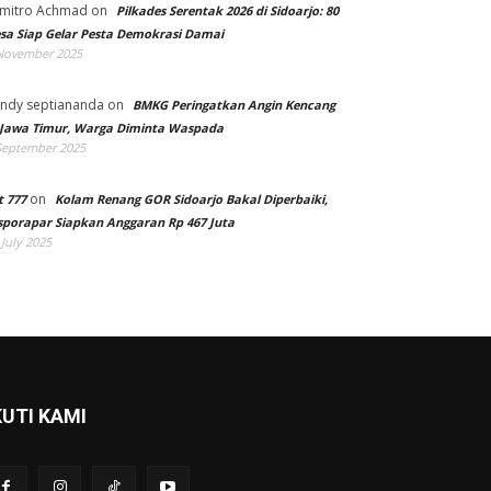
mitro Achmad
on
Pilkades Serentak 2026 di Sidoarjo: 80
sa Siap Gelar Pesta Demokrasi Damai
November 2025
ndy septiananda
on
BMKG Peringatkan Angin Kencang
 Jawa Timur, Warga Diminta Waspada
September 2025
on
t 777
Kolam Renang GOR Sidoarjo Bakal Diperbaiki,
sporapar Siapkan Anggaran Rp 467 Juta
 July 2025
KUTI KAMI