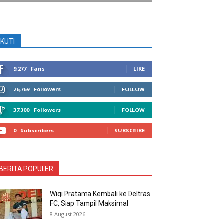
IKUTI
9,277
Fans
LIKE
26,769
Followers
FOLLOW
37,300
Followers
FOLLOW
0
Subscribers
SUBSCRIBE
BERITA POPULER
Wigi Pratama Kembali ke Deltras
FC, Siap Tampil Maksimal
8 August 2026