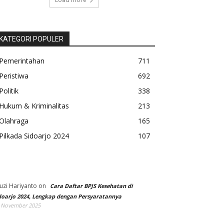
KATEGORI POPULER
Pemerintahan
711
Peristiwa
692
Politik
338
Hukum & Kriminalitas
213
Olahraga
165
Pilkada Sidoarjo 2024
107
uzi Hariyanto
on
Cara Daftar BPJS Kesehatan di
doarjo 2024, Lengkap dengan Persyaratannya
 November 2025