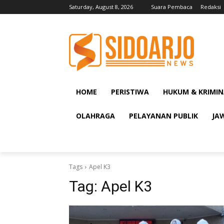
Saturday, August 8, 2026
Suara Pembaca
Redaksi
HOME
PERISTIWA
HUKUM & KRIMIN
OLAHRAGA
PELAYANAN PUBLIK
JA
Tags
Apel K3
Tag:
Apel K3