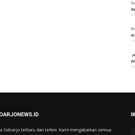
Su
De
4 
Re
di
3 
p
Di
16
DOARJONEWS.ID
I
ta Sidoarjo terbaru dan terkini. Kami mengabarkan semua