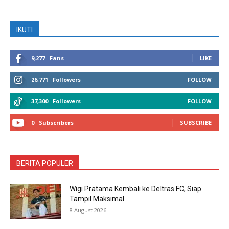
IKUTI
9,277
Fans
LIKE
26,771
Followers
FOLLOW
37,300
Followers
FOLLOW
0
Subscribers
SUBSCRIBE
BERITA POPULER
Wigi Pratama Kembali ke Deltras FC, Siap
Tampil Maksimal
8 August 2026