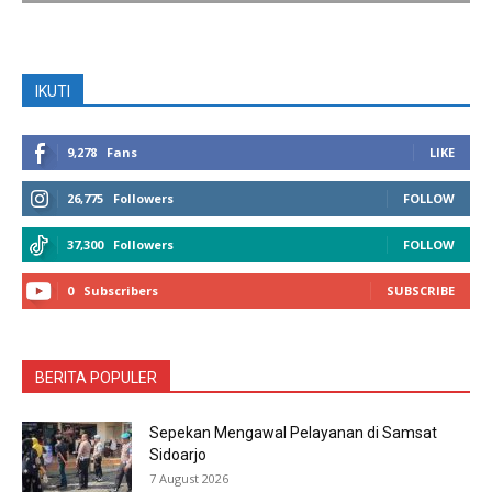
IKUTI
9,278
Fans
LIKE
26,775
Followers
FOLLOW
37,300
Followers
FOLLOW
0
Subscribers
SUBSCRIBE
BERITA POPULER
Sepekan Mengawal Pelayanan di Samsat
Sidoarjo
7 August 2026