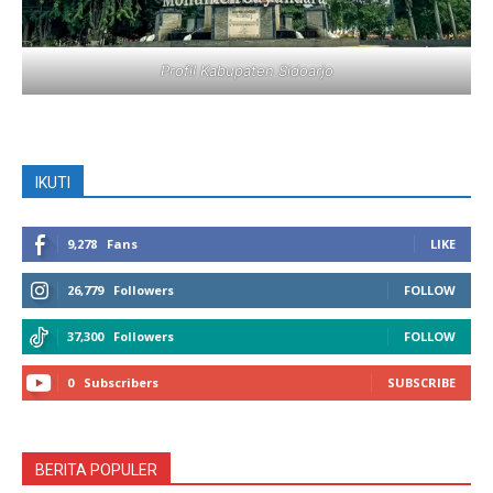
Profil Kabupaten Sidoarjo
IKUTI
9,278
Fans
LIKE
26,779
Followers
FOLLOW
37,300
Followers
FOLLOW
0
Subscribers
SUBSCRIBE
BERITA POPULER