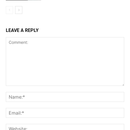
LEAVE A REPLY
Comment:
Na
Ema
Web