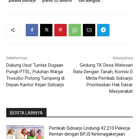
pilkada sidoarjo
plafon SD Ambrol
Sdn wangkal
Sebelumnya
Selanjutnya
Dukung Usut Tuntas Dugaan
Gedung TK Desa Watesari
Pungli PTSL, Puluhan Warga
Rata Dengan Tanah, Komisi D
Trosobo Potong Tumpeng di
Minta Pemkab Sidoarjo
Depan Kantor Kejari Sidoarjo
Prioritaskan Hak Dasar
Masyarakat
BERITA LAINNYA
Pemkab Sidoarjo Lindungi 42.210 Pekerja
Rentan dengan BPJS Ketenagakerjaan