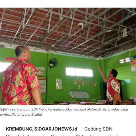
Salah seorang guru SDN Wangkal menunjukkan kondisi plafon di ruang kelas yang
ambrol/Foto: Ipung Syaiful
KREMBUNG, SIDOARJONEWS.id
— Gedung SDN