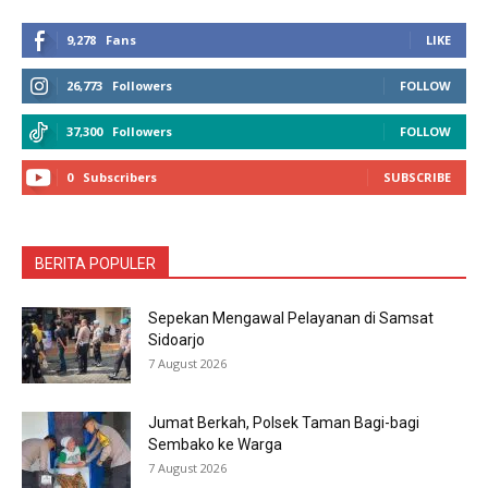
9,278
Fans
LIKE
26,773
Followers
FOLLOW
37,300
Followers
FOLLOW
0
Subscribers
SUBSCRIBE
BERITA POPULER
Sepekan Mengawal Pelayanan di Samsat
Sidoarjo
7 August 2026
Jumat Berkah, Polsek Taman Bagi-bagi
Sembako ke Warga
7 August 2026